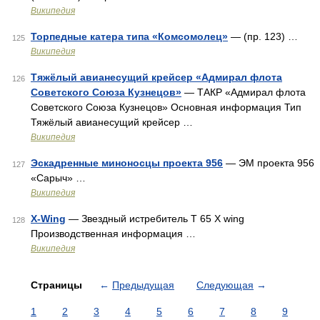
Википедия
Торпедные катера типа «Комсомолец»
— (пр. 123) …
125
Википедия
Тяжёлый авианесущий крейсер «Адмирал флота
126
Советского Союза Кузнецов»
— ТАКР «Адмирал флота
Советского Союза Кузнецов» Основная информация Тип
Тяжёлый авианесущий крейсер …
Википедия
Эскадренные миноносцы проекта 956
— ЭМ проекта 956
127
«Сарыч» …
Википедия
X-Wing
— Звездный истребитель T 65 X wing
128
Производственная информация …
Википедия
Страницы
←
Предыдущая
Следующая
→
1
2
3
4
5
6
7
8
9