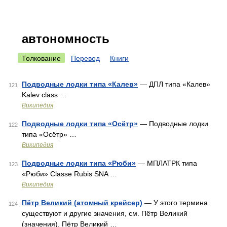
автономность
Толкование
Перевод
Книги
Подводные лодки типа «Калев»
— ДПЛ типа «Калев»
121
Kalev class …
Википедия
Подводные лодки типа «Осётр»
— Подводные лодки
122
типа «Осётр» …
Википедия
Подводные лодки типа «Рюби»
— МПЛАТРК типа
123
«Рюби» Classe Rubis SNA …
Википедия
Пётр Великий (атомный крейсер)
— У этого термина
124
существуют и другие значения, см. Пётр Великий
(значения). Пётр Великий …